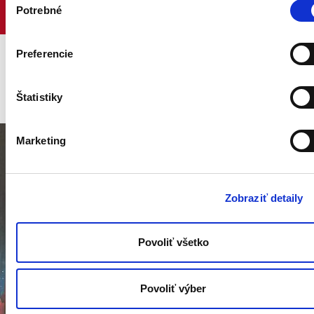
17:00.
Potrebné
súhlasu
Preferencie
Artshop – Maľba - Fero Lipták
Štatistiky
Marketing
Zobraziť detaily
Povoliť všetko
Povoliť výber