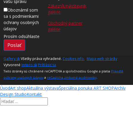
vašu správu
Zákazník/návštevník
Oboznámil som
galérie
sa s podmienkami
ochrany osobných
Obchodný partner
údajov
galérie
Prosím odsúhlaste
Poslať
Gallery.sk
Všetky práva vyhradené.
Cookies info.
Mapa web stránky
Vytvorené
Initpro.sk
Prihlásiť sa
Tieto stránky sú chránené reCAPTCHA a spoločnosťou Google a platia
Pravidlá
ochrany osobných údajov
a
reCaptcha zmluvné podmienky
.
Úvod
Art shop
Aktuálna výstava
Špeciálna ponuka ART SHOP
Archív
Design Studio
Kontakt