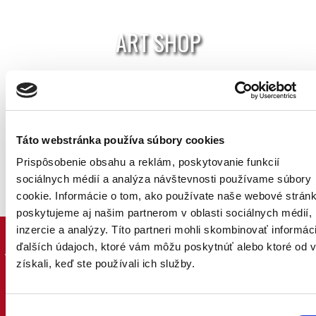
ART SHOP
Hlavná ponuka >
Táto webstránka používa súbory cookies
Prispôsobenie obsahu a reklám, poskytovanie funkcií
sociálnych médií a analýza návštevnosti používame súbory
cookie.
Informácie o tom, ako používate naše webové stránk
poskytujeme aj našim partnerom v oblasti sociálnych médií,
inzercie a analýzy.
Títo partneri mohli skombinovať informác
Kliknite si na dielo a zobrazí sa vám jeho fotografia v plnej
ďalších údajoch, ktoré vám môžu poskytnúť alebo ktoré od 
veľkosti. V prípade záujmu o kúpu nás kontaktujte priamo
získali, keď ste používali ich služby.
emailom na
info@gallery
.sk, cez kontaktný formulár v
spodnej časti stránky alebo nás kontaktujte telefonicky
počas pracovných dní na tel. +421 905 392 870 od 10:00 do
Výber