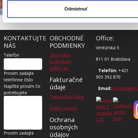
Odmietnuť
Fero Lipták, "Po Šichte" maľba, nepredajné
KONTAKTUJTE
OBCHODNÉ
Office:
NÁS
PODMIENKY
Ventúrska 5
Telefón
Obchodné
811 01 Bratislava
podmeinky
gallery.sk
Telefón:
+421
Prosím zadajte
905 392 870
Fakturačné
telefónne číslo
údaje
Napíšte prosím čo
Email:
info@gallery
potrebujete
Fakturačné údaje
Orgán dozoru
Ochrana
osobných
Prosím zadajte
údajov