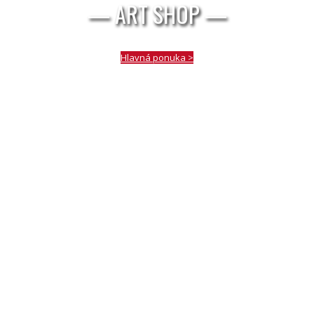
— ART SHOP —
Hlavná ponuka >