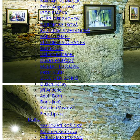
MARIÁN KOMÁČEK
Peter Augustovič
IGOR PIAČKA
OLEG DERGACHOV
DARINA BERKOVÁ
KATARÍNA SMETANOVÁ
KAREL DEMEL
VLADIMÍR SUCHÁNEK
Martin Šulík
Oldřich Kulhánek
Dušan Polakovič
ROBERT JANČOVIČ
Peter Kľúčik
OLEG DENISENKO
Dušan Kállay
Jiří Anderle
Adolf Born
Boris Jirků
Katarína Vavrová
Fero Lipták
Maľba
SVETOZÁR KOŠICKÝ
Katarína Zemková
SUREN MESROPYAN