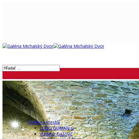
ÚVOD
ART SHOP
Grafika a kresba
LUBO GUMAN G
Vladimír Gažovič