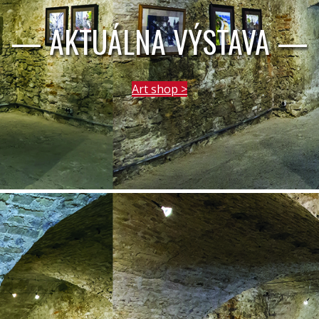
— AKTUÁLNA VÝSTAVA —
Art shop >