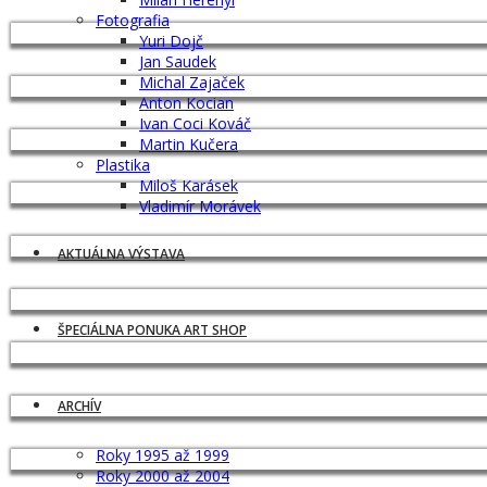
Fotografia
Yuri Dojč
Jan Saudek
Michal Zajaček
Anton Kocian
Ivan Coci Kováč
Martin Kučera
Plastika
Miloš Karásek
Vladimír Morávek
AKTUÁLNA VÝSTAVA
ŠPECIÁLNA PONUKA ART SHOP
ARCHÍV
Roky 1995 až 1999
Roky 2000 až 2004