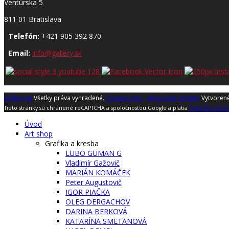
Ventúrska 5
811 01 Bratislava
Telefón:
+421 905 392 870
Email:
info@gallery.sk
Gallery.sk
Všetky práva vyhradené.
Cookies info.
Mapa web stránky
Vytvoren
Tieto stránky sú chránené reCAPTCHA a spoločnosťou Google a platia
Pravidlá ochra
Úvod
Art shop
Grafika a kresba
LUBO GUMAN G
Vladimír Gažovič
MARIÁN KOMÁČEK
Peter Augustovič
IGOR PIAČKA
OLEG DERGACHOV
DARINA BERKOVÁ
KATARÍNA SMETANOVÁ