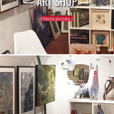
— ART SHOP —
Hlavná ponuka >