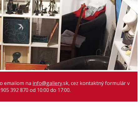
amo emailom na
info@gallery
.sk, cez kontaktný formulár v
 905 392 870 od 10:00 do 17:00.