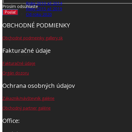
Roky 2010 až 2014
Prosím odsúhlaste
Roky 2015 až 2019
Poslať
Od roku 2020
OBCHODNÉ PODMIENKY
DESIGN STUDIO
Obchodné podmeinky gallery.sk
Fakturačné údaje
KONTAKT
Fakturačné údaje
Orgán dozoru
Ochrana osobných údajov
Zákazník/návštevník galérie
Obchodný partner galérie
Office: