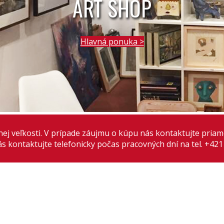
ART SHOP
Hlavná ponuka >
 plnej veľkosti. V prípade záujmu o kúpu nás kontaktujte pri
s kontaktujte telefonicky počas pracovných dní na tel. +421