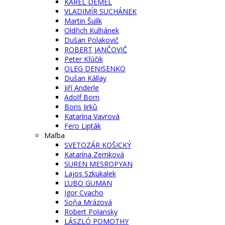
KAREL DEMEL
VLADIMÍR SUCHÁNEK
Martin Šulík
Oldřich Kulhánek
Dušan Polakovič
ROBERT JANČOVIČ
Peter Kľúčik
OLEG DENISENKO
Dušan Kállay
Jiří Anderle
Adolf Born
Boris Jirků
Katarína Vavrová
Fero Lipták
Maľba
SVETOZÁR KOŠICKÝ
Katarína Zemková
SUREN MESROPYAN
Lajos Szkukalek
ĽUBO GUMAN
Igor Cvacho
Soňa Mrázová
Robert Polansky
LÁSZLÓ POMOTHY