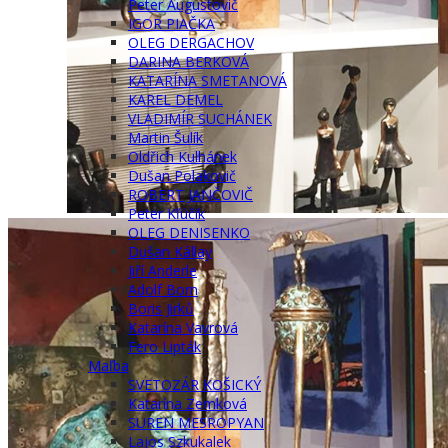
Peter Augustovič
IGOR PIAČKA
OLEG DERGACHOV
DARINA BERKOVÁ
KATARÍNA SMETANOVÁ
KAREL DEMEL
VLADIMÍR SUCHÁNEK
Martin Šulík
Oldřich Kulhánek
Dušan Polakovič
ROBERT JANČOVIČ
Peter Kľúčik
OLEG DENISENKO
Dušan Kállay
Jiří Anderle
Adolf Born
Boris Jirků
Katarína Vavrová
Fero Lipták
Maľba
SVETOZÁR KOŠICKÝ
Katarína Zemková
SUREN MESROPYAN
Lajos Szkukalek