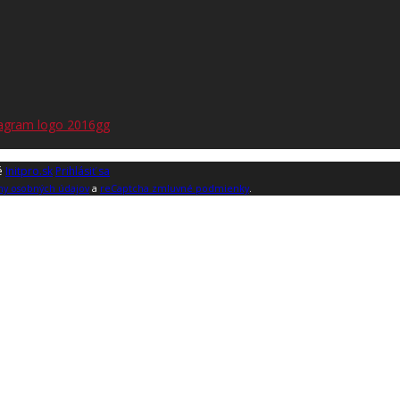
é
Initpro.sk
Prihlásiť sa
ny osobných údajov
a
reCaptcha zmluvné podmienky
.