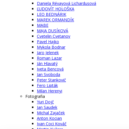
Daniela Révayová Lichardusová
ĽUDOVÍT HOLOŠKA
LEO BEDNÁRIK
MAREK ORMANDÍK
MABE
MAJA DUSÍKOVÁ
Cvetelin Cvetanov
Pavel Hajko
Mykola Bodnar
Jaro Jelenek
Roman Lazar
Ján Hlavatý
Iveta Bencová
Jan Svoboda
Peter Stankovič
Fero Lipták
Milan Herenyi
Fotografia
Yuri Dojč
Jan Saudek
Michal Zajaček
Anton Kocian
Ivan Coci Kováč