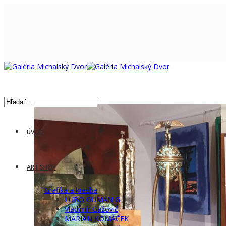
ÚVOD
ART SHOP
Grafika a kresba
LUBO GUMAN G
Vladimír Gažovič
MARIÁN KOMÁČEK