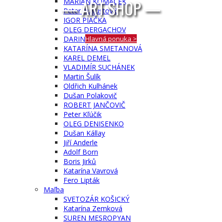
— ART SHOP —
MARIÁN KOMÁČEK
Peter Augustovič
IGOR PIAČKA
OLEG DERGACHOV
DARINA BERKOVÁ
Hlavná ponuka >
KATARÍNA SMETANOVÁ
KAREL DEMEL
VLADIMÍR SUCHÁNEK
Martin Šulík
Oldřich Kulhánek
Dušan Polakovič
ROBERT JANČOVIČ
Peter Kľúčik
OLEG DENISENKO
Dušan Kállay
Jiří Anderle
Adolf Born
Boris Jirků
Katarína Vavrová
Fero Lipták
Maľba
SVETOZÁR KOŠICKÝ
Katarína Zemková
SUREN MESROPYAN