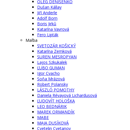
OLEG DENISENKO
Dušan Kállay
Jiří Anderle
Adolf Born
Boris Jirků
Katarína Vavrová
Fero Lipták
Maľba
SVETOZÁR KOŠICKÝ
Katarína Zemková
SUREN MESROPYAN
Lajos Szkukalek
ĽUBO GUMAN
Igor Cvacho
Soňa Mrázová
Robert Polansky
LÁSZLÓ POMOTHY
Daniela Révayová Lichardusová
ĽUDOVÍT HOLOŠKA
LEO BEDNÁRIK
MAREK ORMANDÍK
MABE
MAJA DUSÍKOVÁ
Cvetelin Cvetanov