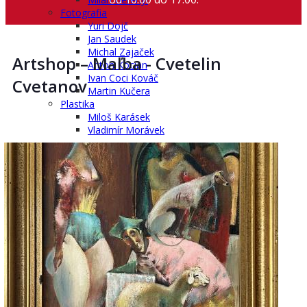
Fotografia
Yuri Dojč
Jan Saudek
Michal Zajaček
Artshop – Maľba - Cvetelin
Anton Kocian
Ivan Coci Kováč
Cvetanov
Martin Kučera
Plastika
Miloš Karásek
Vladimír Morávek
AKTUÁLNA VÝSTAVA
ŠPECIÁLNA PONUKA ART SHOP
ARCHÍV
Roky 1995 až 1999
Roky 2000 až 2004