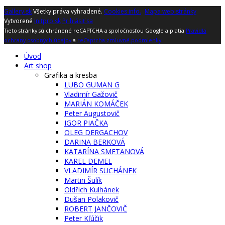
Gallery.sk
Všetky práva vyhradené.
Cookies info.
Mapa web stránky
Vytvorené
Initpro.sk
Prihlásiť sa
Tieto stránky sú chránené reCAPTCHA a spoločnosťou Google a platia
Pravidlá
ochrany osobných údajov
a
reCaptcha zmluvné podmienky
.
Úvod
Art shop
Grafika a kresba
LUBO GUMAN G
Vladimír Gažovič
MARIÁN KOMÁČEK
Peter Augustovič
IGOR PIAČKA
OLEG DERGACHOV
DARINA BERKOVÁ
KATARÍNA SMETANOVÁ
KAREL DEMEL
VLADIMÍR SUCHÁNEK
Martin Šulík
Oldřich Kulhánek
Dušan Polakovič
ROBERT JANČOVIČ
Peter Kľúčik