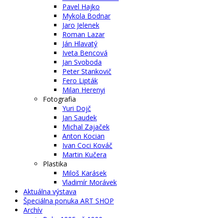
Pavel Hajko
Mykola Bodnar
Jaro Jelenek
Roman Lazar
Ján Hlavatý
Iveta Bencová
Jan Svoboda
Peter Stankovič
Fero Lipták
Milan Herenyi
Fotografia
Yuri Dojč
Jan Saudek
Michal Zajaček
Anton Kocian
Ivan Coci Kováč
Martin Kučera
Plastika
Miloš Karásek
Vladimír Morávek
Aktuálna výstava
Špeciálna ponuka ART SHOP
Archív