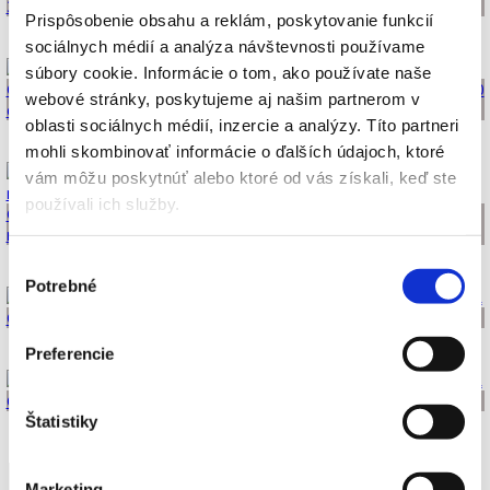
3500 EUR
Prispôsobenie obsahu a reklám, poskytovanie funkcií
sociálnych médií a analýza návštevnosti používame
súbory cookie.
Informácie o tom, ako používate naše
Cvetelin Cvetanov, Portrét na zákazku (Janka), olej na plátne, 50x70
webové stránky, poskytujeme aj našim partnerom v
cm, nepredajné
oblasti sociálnych médií, inzercie a analýzy.
Títo partneri
mohli skombinovať informácie o ďalších údajoch, ktoré
vám môžu poskytnúť alebo ktoré od vás získali, keď ste
používali ich služby.
Cvetelin Cvetanov, Kohúti zápas, olej na plátne, 70x50 cm,
nepredajné
Výber
Potrebné
súhlasu
Cvetelin Cvetanov, Heaven 1, olej na plátne, 60x50cm, 1000 EUR
Preferencie
Cvetelin Cvetanov, Heaven 2, olej na plátne, 60x50cm, 1000 EUR
Štatistiky
Marketing